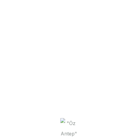
Öz Antep
Pepper Paste (Mild)
370 ml
Öz Antep
Tomato-Paprika Paste