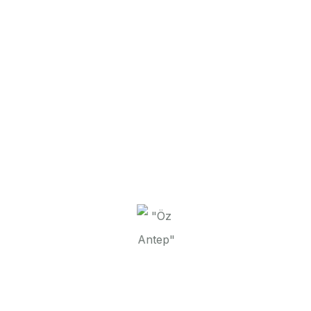
en und Öz Antep Tomatenpaste hinzufügen. Bei mittlerer Hi