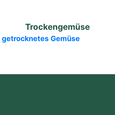
/
Trockengemüse
Trockengemüse
s getrocknetes Gemüse